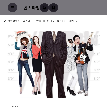
벤츠파일
홈
/
영화
/
[ 콩가네 ] 4년만에 한번씩 출소하는 인간...
영화