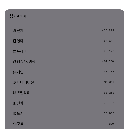
카테고리
전체
449,073
영화
67,174
드라마
88,426
방송/동영상
134,190
게임
13,057
애니메이션
10,902
유틸리티
62,285
만화
39,082
도서
15,967
교육
500