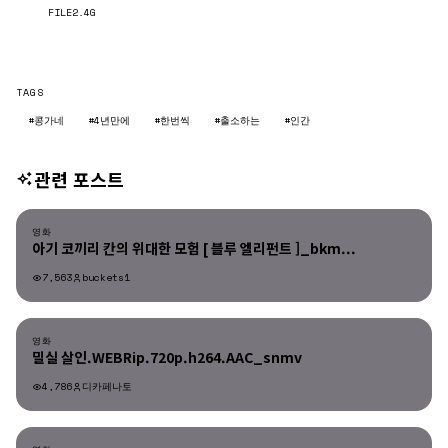
다운로드
FILE
2.4G
TAGS
#콩가네
#4년만에
#한번씩
#출소하는
#인간
관련 포스트
영화
영화
아기 코끼리 칸의 위대한 모험 [ 블루 엘리펀트 ]_bkm...
7,563
buckets1
영화
영화
밀실 살인.WEBRip.720p.h264.AAC_snmv
4,786
디카페나토
영화