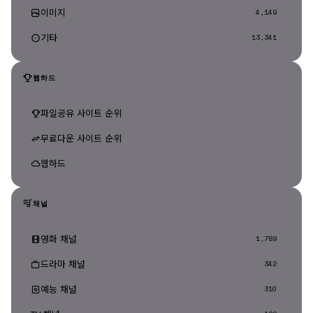
이미지
4,149
기타
13,341
웹하드
파일공유 사이트 순위
무료다운 사이트 순위
웹하드
채널
영화 채널
1,789
드라마 채널
342
예능 채널
310