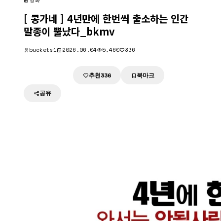
영화
[ 콩가네 ] 4년만에 한번씩 출소하는 인간
말종이 뿔났다_bkmv
buckets1
2026.06.04
5,460
336
추천
북마크
다운로드
336
공유