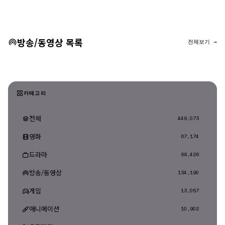
댓글 등록
방송/동영상 목록
전체보기 →
카테고리
전체
449,073
영화
67,174
드라마
88,426
방송/동영상
134,190
게임
13,057
애니메이션
10,902