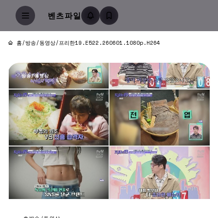
벤츠파일
홈
/
방송/동영상
/
프리한19.E522.260601.1080p.H264
방송/동영상