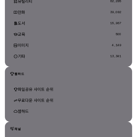
유틸리티
62,285
만화
39,082
도서
15,967
교육
500
이미지
4,149
기타
13,341
웹하드
파일공유 사이트 순위
무료다운 사이트 순위
웹하드
채널