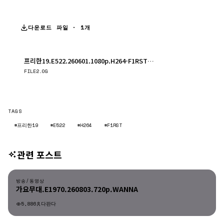
다운로드 파일 · 1개
프리한19.E522.260601.1080p.H264-F1RST.mp4
다운로드
FILE
2.0G
TAGS
#프리한19
#E522
#H264
#F1RST
관련 포스트
방송/동영상
방송/동영상
가요무대.E1970.260803.720p.WANNA
5,886
다판다
방송/동영상