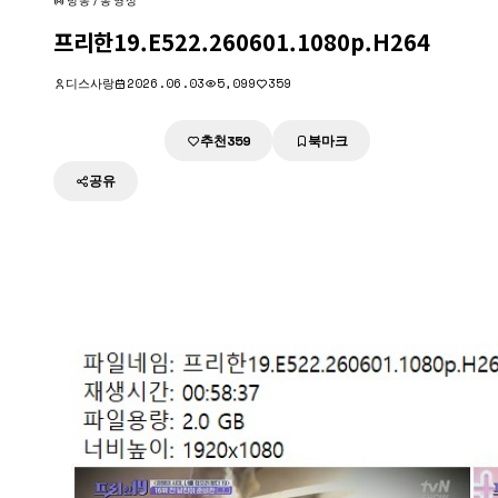
방송/동영상
프리한19.E522.260601.1080p.H264
디스사랑
2026.06.03
5,099
359
추천
북마크
다운로드
359
공유