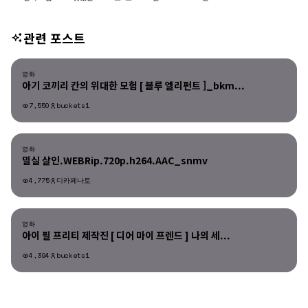
관련 포스트
영화
영화
아기 코끼리 칸의 위대한 모험 [ 블루 엘리펀트 ]_bkm...
7,550
buckets1
영화
영화
밀실 살인.WEBRip.720p.h264.AAC_snmv
4,775
디카페나토
영화
영화
아이 필 프리티 제작진 [ 디어 마이 프렌드 ] 나의 세...
4,394
buckets1