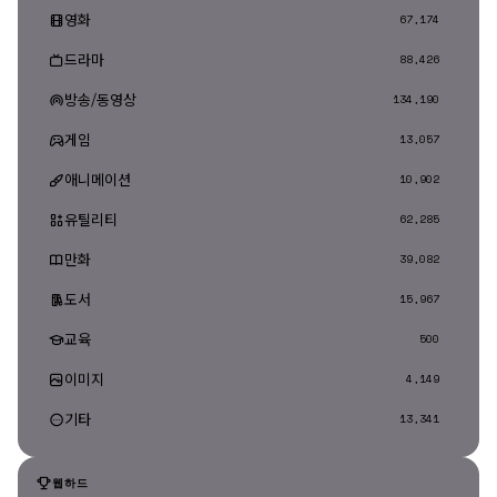
영화
67,174
드라마
88,426
방송/동영상
134,190
게임
13,057
애니메이션
10,902
유틸리티
62,285
만화
39,082
도서
15,967
교육
500
이미지
4,149
기타
13,341
웹하드