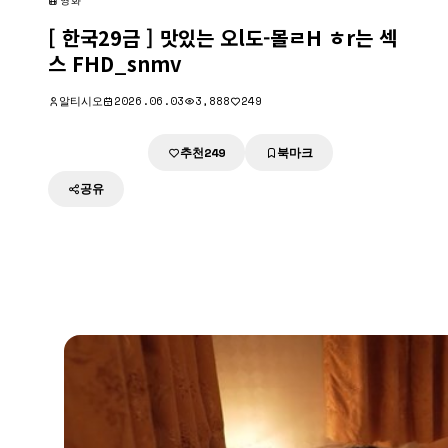
영화
[ 한국29금 ] 맛있는 오l도-몰ㄹH ㅎr는 섹
스 FHD_snmv
알티시오
2026.06.03
3,888
249
추천
북마크
다운로드
249
공유