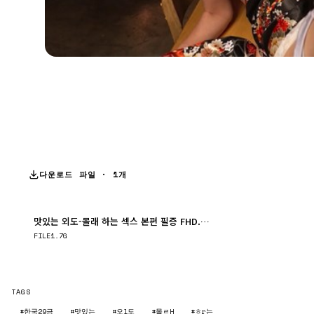
다운로드 파일 · 1개
맛있는 외도-몰래 하는 섹스 본편 필증 FHD.mp4
다운로드
FILE
1.7G
TAGS
#한국29금
#맛있는
#오l도
#몰ㄹH
#ㅎr는