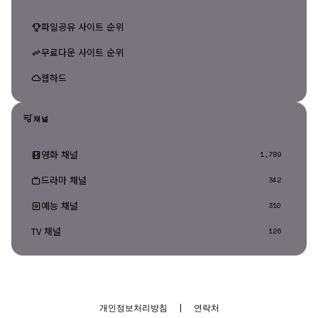
파일공유 사이트 순위
무료다운 사이트 순위
웹하드
채널
영화 채널
1,789
드라마 채널
342
예능 채널
310
TV 채널
126
개인정보처리방침
|
연락처