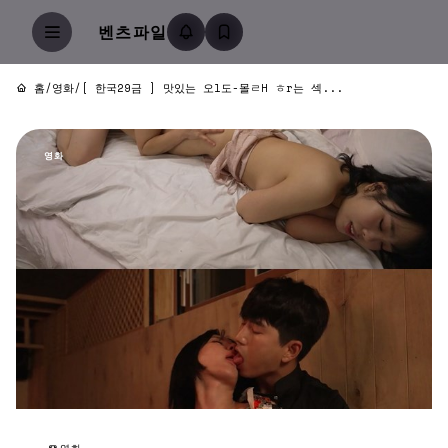
벤츠파일
홈
/
영화
/
[ 한국29금 ] 맛있는 오l도-몰ㄹH ㅎr는 섹...
영화