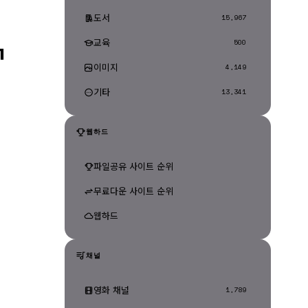
도서
15,967
교육
ㄱ
500
이미지
4,149
기타
13,341
웹하드
파일공유 사이트 순위
무료다운 사이트 순위
웹하드
채널
영화 채널
1,789