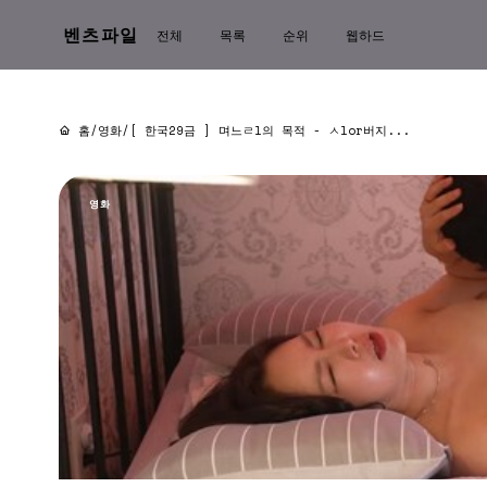
벤츠파일
전체
목록
순위
웹하드
홈
/
영화
/
[ 한국29금 ] 며느ㄹl의 목적 - ㅅlor버지...
영화