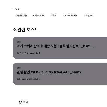
TAGS
#한국29금
#며느ㄹl의
#목적
#ㅅlor버지의
#유산에
관련 포스트
영화
영화
아기 코끼리 칸의 위대한 모험 [ 블루 엘리펀트 ]_bkm...
7,521
buckets1
영화
영화
밀실 살인.WEBRip.720p.h264.AAC_snmv
4,742
디카페나토
영화
댓글