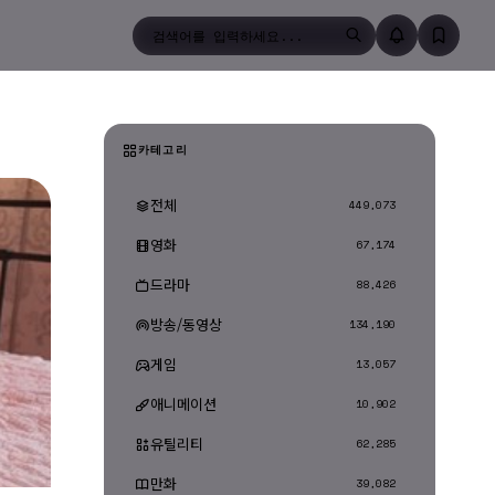
검색
카테고리
전체
449,073
영화
67,174
드라마
88,426
방송/동영상
134,190
게임
13,057
애니메이션
10,902
유틸리티
62,285
만화
39,082