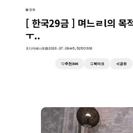
영화
[ 한국29금 ] 며느ㄹl의 목
ㅜ..
디카페나토
2026.07.09
5,525
306
추천
북마크
공유
다운로드
306