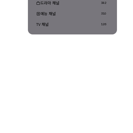
드라마 채널
342
예능 채널
310
TV 채널
126