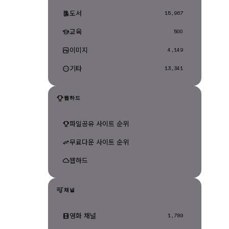
도서
15,967
교육
500
이미지
4,149
기타
13,341
웹하드
파일공유 사이트 순위
무료다운 사이트 순위
웹하드
채널
영화 채널
1,789