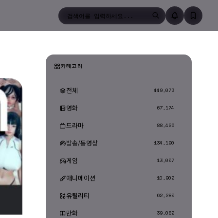
검색
카테고리
전체
449,073
영화
67,174
드라마
88,426
방송/동영상
134,190
게임
13,057
애니메이션
10,902
유틸리티
62,285
만화
39,082