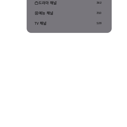
드라마 채널
342
예능 채널
310
TV 채널
126