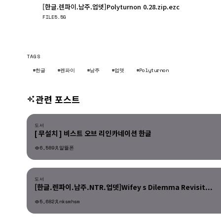
[한글.렌파이.남주.업뎃]Polyturnon 0.28.zip.ezc
FILE
5.5G
TAGS
#한글
#렌파이
#남주
#업뎃
#Polyturnon
관련 포스트
도서
도서
[ 무설치 ] 비스트 오브 리인카네이션 한글
6,589
알뜰폰
도서
도서
[한글.렌파이.남주.NTR.업뎃]Wifey s Dilemma Revisit...
5,682
nksmhsm
도서