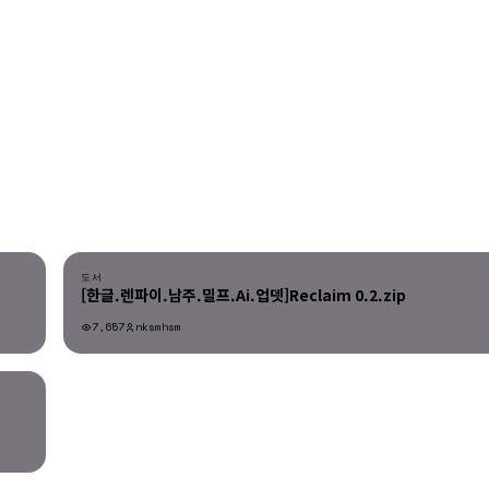
다운로드
도서
[한글.렌파이.남주.밀프.Ai.업뎃]Reclaim 0.2.zip
7,657
nksmhsm