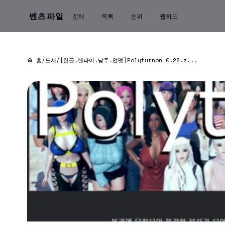
벤츠파일
전체
목록
순위
웹하드
홈
/
도서
/
[한글.렌파이.남주.업뎃]Polyturnon 0.28.z...
도서