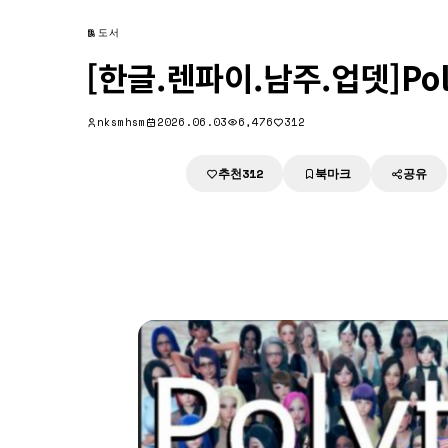
도서
[한글.렌파이.남주.업뎃]Polyt
nksmhsm
2026.06.03
6,476
312
추천
북마크
공유
다운로드
312