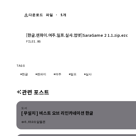
다운로드 파일 · 1개
[한글.렌파이.여주.밀프.실사.업뎃]SaraGame 2 1.1.zip.ezc
FILE
1.8G
TAGS
#한글
#렌파이
#여주
#밀프
#실사
관련 포스트
도서
도서
[ 무설치 ] 비스트 오브 리인카네이션 한글
6,619
알뜰폰
도서