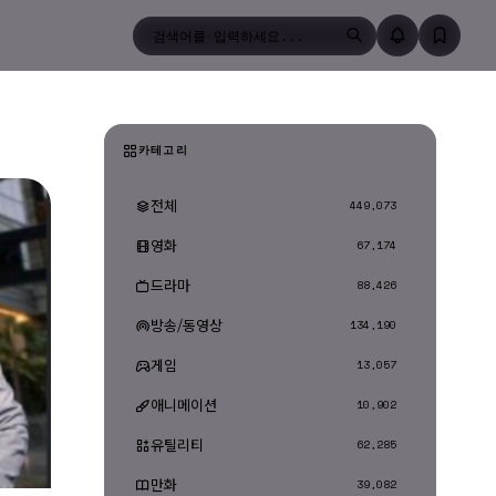
검색
카테고리
전체
449,073
영화
67,174
드라마
88,426
방송/동영상
134,190
게임
13,057
애니메이션
10,902
유틸리티
62,285
만화
39,082