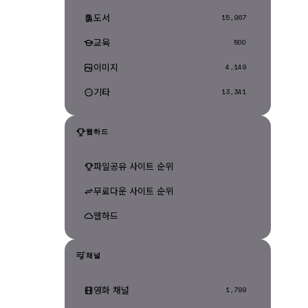
도서
15,967
교육
500
이미지
4,149
기타
13,341
웹하드
파일공유 사이트 순위
무료다운 사이트 순위
웹하드
채널
영화 채널
1,789