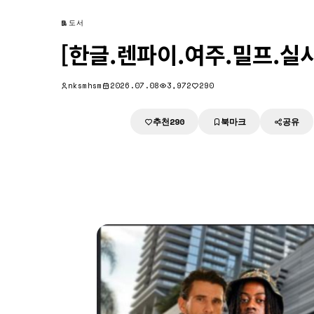
도서
[한글.렌파이.여주.밀프.실사.업
nksmhsm
2026.07.08
3,972
290
추천
북마크
공유
다운로드
290