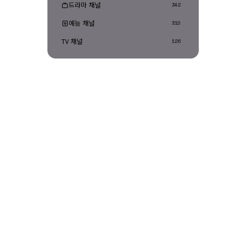
드라마 채널
342
예능 채널
310
TV 채널
126