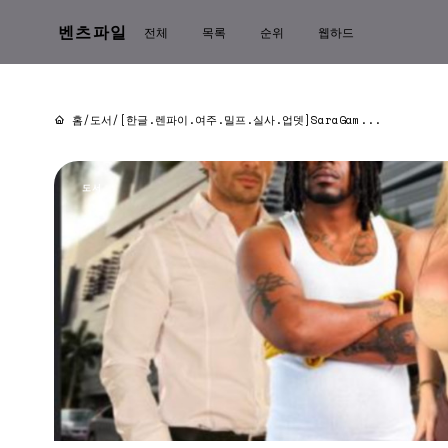
벤츠파일
전체
목록
순위
웹하드
홈
/
도서
/
[한글.렌파이.여주.밀프.실사.업뎃]SaraGam...
도서