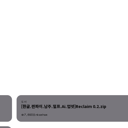
다운로드
도서
[한글.렌파이.남주.밀프.Ai.업뎃]Reclaim 0.2.zip
7,693
nksmhsm