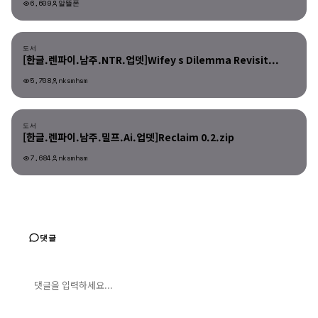
6,609
알뜰폰
도서
도서
[한글.렌파이.남주.NTR.업뎃]Wifey s Dilemma Revisit...
5,708
nksmhsm
도서
도서
[한글.렌파이.남주.밀프.Ai.업뎃]Reclaim 0.2.zip
7,684
nksmhsm
댓글
댓글 입력