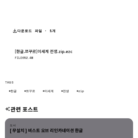
다운로드 파일 · 1개
[한글.쯔꾸르]이세계 전생.zip.ezc
다운로드
FILE
652.4M
TAGS
#한글
#쯔꾸르
#이세계
#전생
#zip
관련 포스트
도서
도서
[ 무설치 ] 비스트 오브 리인카네이션 한글