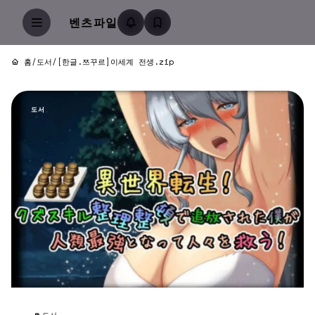
벤츠파일
홈
/
도서
/
[한글.쯔꾸르]이세계 전생.zip
도서