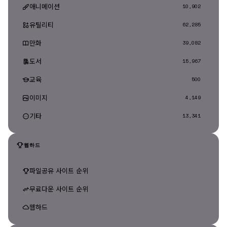
애니메이션
10,902
유틸리티
62,285
만화
39,082
도서
15,967
교육
500
이미지
4,149
기타
13,341
웹하드
파일공유 사이트 순위
무료다운 사이트 순위
웹하드