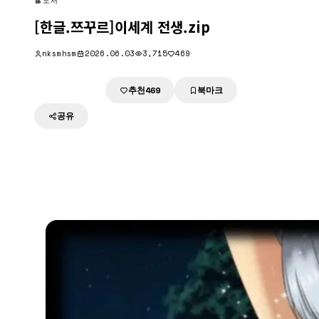
도서
[한글.쯔꾸르]이세계 전생.zip
nksmhsm
2026.06.03
3,715
469
추천
북마크
다운로드
469
공유