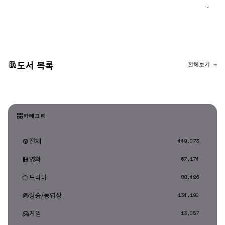
댓글 등록
도서 목록
전체보기 →
카테고리
전체
449,073
영화
67,174
드라마
88,426
방송/동영상
134,190
게임
13,057