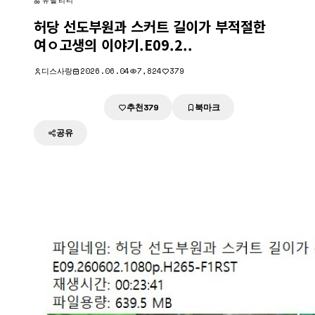
유틸리티
허당 선도부원과 스커트 길이가 부적절한
여ㅇ고생의 이야기.E09.2..
디스사랑
2026.06.04
7,824
379
추천
북마크
다운로드
379
공유