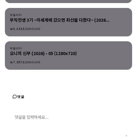
유틸리티
유틸리티
무직전생 3기 ~이세계에 갔으면 최선을 다한다~ (2026...
6,433
리바이사마
유틸리티
유틸리티
오니의 신부 (2026) - 05 (1280x720)
7,657
리바이사마
댓글
댓글 입력