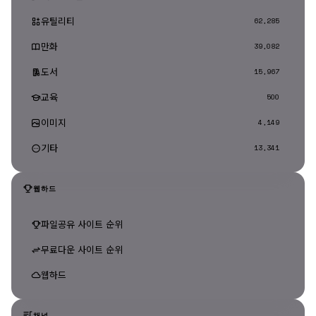
유틸리티
62,285
만화
39,082
도서
15,967
교육
500
이미지
4,149
기타
13,341
웹하드
파일공유 사이트 순위
무료다운 사이트 순위
웹하드
채널