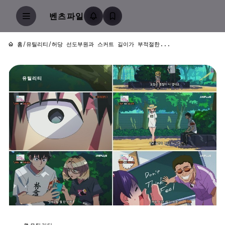
벤츠파일
홈
/
유틸리티
/
허당 선도부원과 스커트 길이가 부적절한...
유틸리티