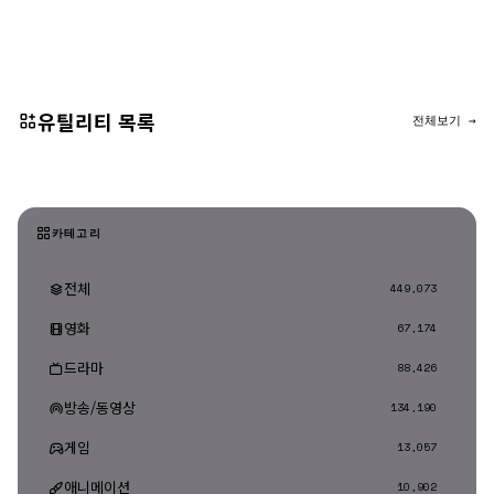
댓글 등록
유틸리티 목록
전체보기 →
카테고리
전체
449,073
영화
67,174
드라마
88,426
방송/동영상
134,190
게임
13,057
애니메이션
10,902