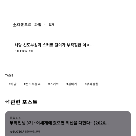
다운로드 파일 · 1개
허당 선도부원과 스커트 길이가 부적절한 여ㅇ고생의 이야기.E09.260602...
다운로드
FILE
639.5M
TAGS
#허당
#선도부원과
#스커트
#길이가
#부적절한
관련 포스트
유틸리티
유틸리티
무직전생 3기 ~이세계에 갔으면 최선을 다한다~ (2026...
5,039
리바이사마