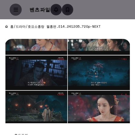
벤츠파일
홈
/
드라마
/
호요소홍랑 월홍편.E14.241205.720p-NEXT
드라마