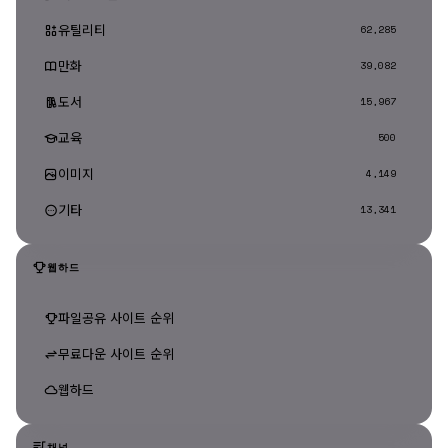
유틸리티
62,285
만화
39,082
도서
15,967
교육
500
이미지
4,149
기타
13,341
웹하드
파일공유 사이트 순위
무료다운 사이트 순위
웹하드
채널