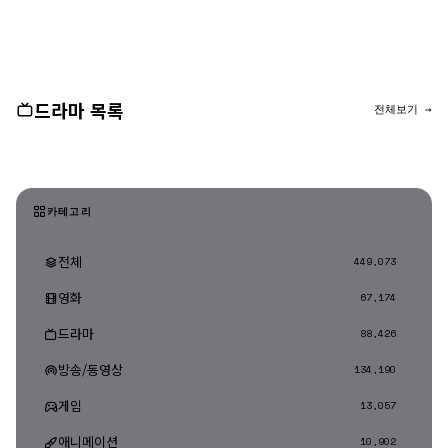
댓글 등록
드라마 목록
전체보기 →
카테고리
전체
449,073
영화
67,174
드라마
88,426
방송/동영상
134,190
게임
13,057
애니메이션
10,902