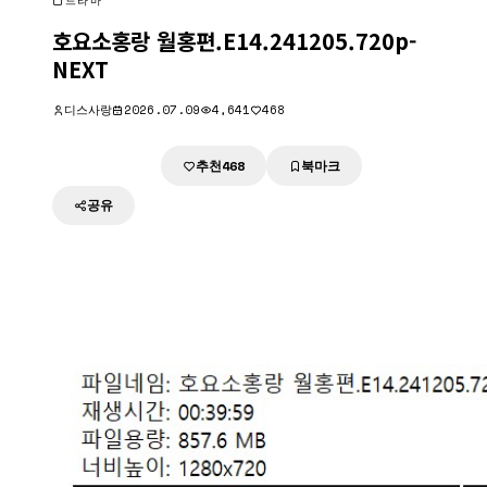
드라마
호요소홍랑 월홍편.E14.241205.720p-
NEXT
디스사랑
2026.07.09
4,641
468
추천
북마크
다운로드
468
공유