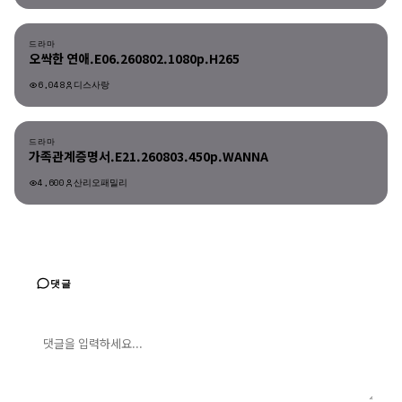
드라마
드라마
오싹한 연애.E06.260802.1080p.H265
6,048
디스사랑
드라마
드라마
가족관계증명서.E21.260803.450p.WANNA
4,600
산리오패밀리
댓글
댓글 입력