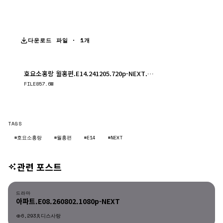
다운로드 파일 · 1개
호요소홍랑 월홍편.E14.241205.720p-NEXT.mp4
다운로드
FILE
857.6M
TAGS
#호요소홍랑
#월홍편
#E14
#NEXT
관련 포스트
드라마
드라마
아파트.E08.260802.1080p-NEXT
6,293
디스사랑