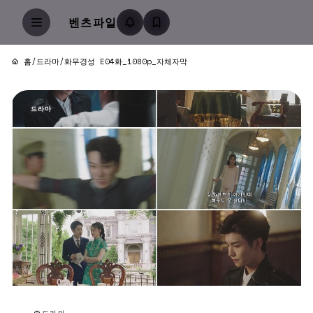
벤츠파일
홈
/
드라마
/
화무경성 E04화_1080p_자체자막
드라마