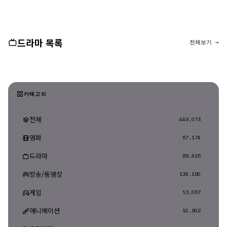
댓글 등록
드라마 목록
전체보기 →
카테고리
전체
449,073
영화
67,174
드라마
88,426
방송/동영상
134,190
게임
13,057
애니메이션
10,902