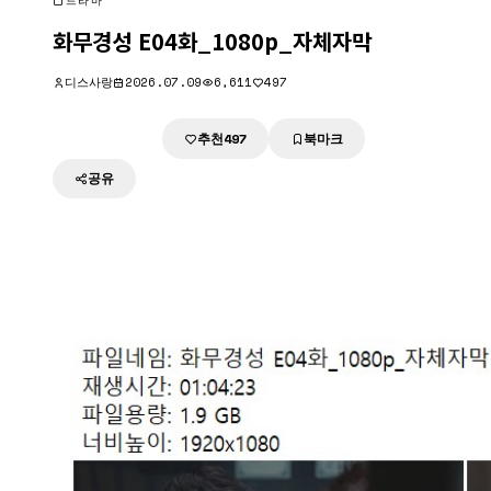
드라마
화무경성 E04화_1080p_자체자막
디스사랑
2026.07.09
6,611
497
추천
북마크
다운로드
497
공유