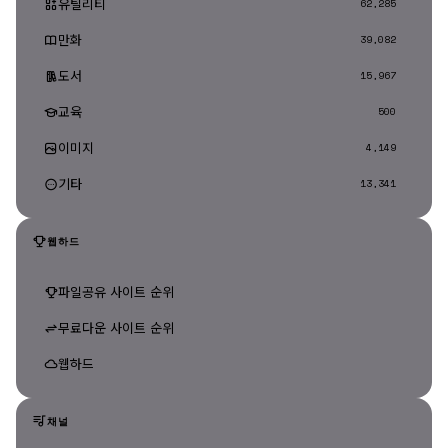
유틸리티
62,285
만화
39,082
도서
15,967
교육
500
이미지
4,149
기타
13,341
웹하드
파일공유 사이트 순위
무료다운 사이트 순위
웹하드
채널