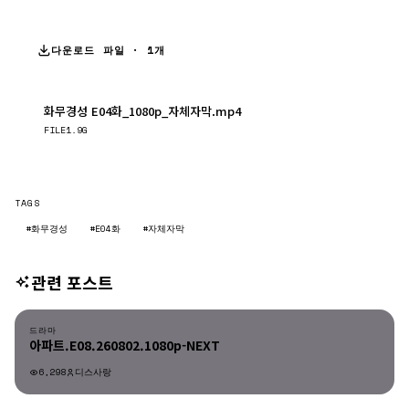
다운로드 파일 · 1개
화무경성 E04화_1080p_자체자막.mp4
다운로드
FILE
1.9G
TAGS
#화무경성
#E04화
#자체자막
관련 포스트
드라마
드라마
아파트.E08.260802.1080p-NEXT
6,298
디스사랑
드라마