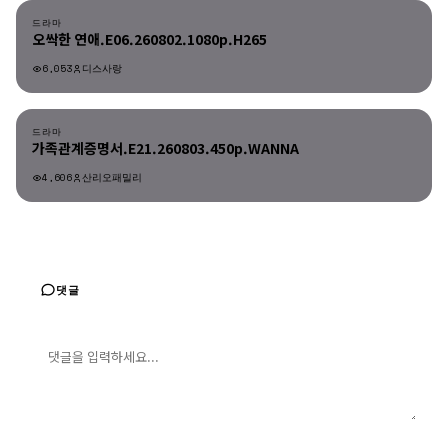
드라마
오싹한 연애.E06.260802.1080p.H265
6,053
디스사랑
드라마
드라마
가족관계증명서.E21.260803.450p.WANNA
4,606
산리오패밀리
댓글
댓글 입력