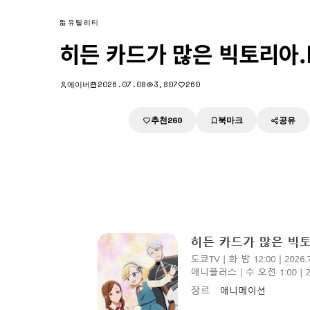
유틸리티
히든 카드가 많은 빅토리아.E0
에이버
2026.07.08
3,807
260
추천
북마크
공유
다운로드
260