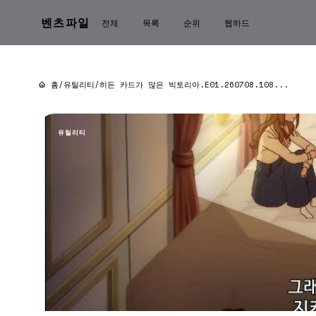
벤츠파일
전체
목록
순위
웹하드
홈
/
유틸리티
/
히든 카드가 많은 빅토리아.E01.260708.108...
유틸리티