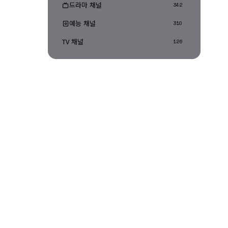
드라마 채널
342
예능 채널
310
TV 채널
126