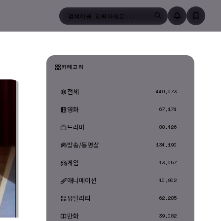
검색
카테고리
전체
449,073
영화
67,174
드라마
88,426
방송/동영상
134,190
게임
13,057
애니메이션
10,902
유틸리티
62,285
만화
39,082