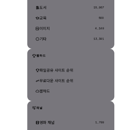
도서
15,967
교육
500
이미지
4,149
기타
13,341
웹하드
파일공유 사이트 순위
무료다운 사이트 순위
웹하드
채널
영화 채널
1,789