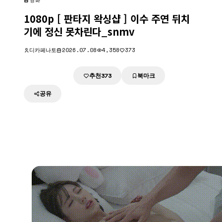
영화
1080p [ 판타지 왁싱샵 ] 이수 주연 뒤치
기에 정신 못차린다_snmv
디카페나토
2026.07.08
4,358
373
추천
북마크
다운로드
373
공유