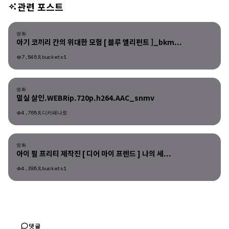
관련 포스트
영화
영화
아기 코끼리 칸의 위대한 모험 [ 블루 엘리펀트 ]_bkm...
7,545
buckets1
영화
영화
밀실 살인.WEBRip.720p.h264.AAC_snmv
4,765
디카페나토
영화
영화
아이 필 프리티 제작진 [ 디어 마이 프렌드 ] 나의 세...
4,385
buckets1
댓글