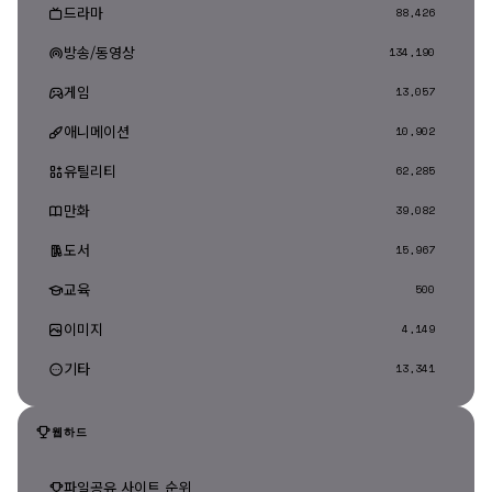
드라마
88,426
방송/동영상
134,190
게임
13,057
애니메이션
10,902
유틸리티
62,285
만화
39,082
도서
15,967
교육
500
이미지
4,149
기타
13,341
웹하드
파일공유 사이트 순위