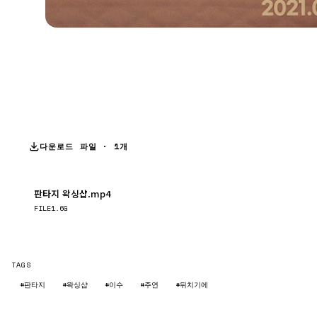
다운로드 파일 · 1개
판타지 왁싱샵.mp4
다운로드
FILE
1.6G
TAGS
#판타지
#왁싱샵
#이수
#주연
#뒤치기에