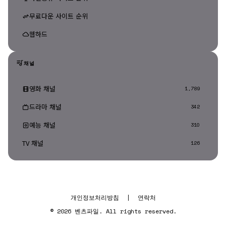
무료다운 사이트 순위
웹하드
채널
영화 채널
1,789
드라마 채널
342
예능 채널
310
TV 채널
126
개인정보처리방침
|
연락처
© 2026 벤츠파일. All rights reserved.