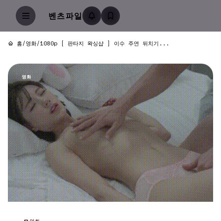
벤츠파일
홈
/
영화
/
1080p [ 판타지 왁싱샵 ] 이수 주연 뒤치기...
영화