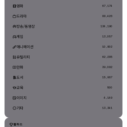
영화
67,174
드라마
88,426
방송/동영상
134,190
게임
13,057
애니메이션
10,902
유틸리티
62,285
만화
39,082
도서
15,967
교육
500
이미지
4,149
기타
13,341
웹하드