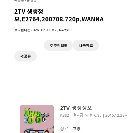
방송/동영상
2TV 생생정
보.E2764.260708.720p.WANNA
다판다
2026.07.09
7,437
288
추천
북마크
다운로드
288
공유