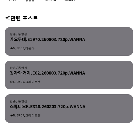
관련 포스트
방송/동영상
방송/동영상
가요무대.E1970.260803.720p.WANNA
5,886
다판다
방송/동영상
방송/동영상
왕자와 거지.E02.260803.720p.WANNA
4,962
그레이트캣
방송/동영상
방송/동영상
스튜디오K.E328.260803.720p.WANNA
5,376
그레이트캣