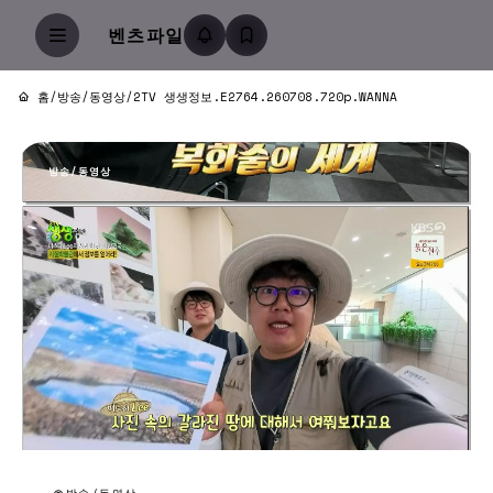
벤츠파일
홈
/
방송/동영상
/
2TV 생생정보.E2764.260708.720p.WANNA
방송/동영상