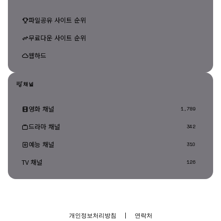
파일공유 사이트 순위
무료다운 사이트 순위
웹하드
채널
영화 채널
1,789
드라마 채널
342
예능 채널
310
TV 채널
126
개인정보처리방침
|
연락처