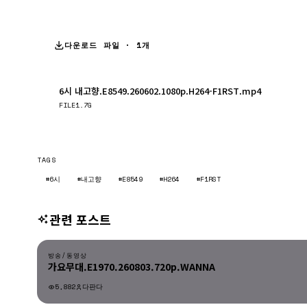
다운로드 파일 · 1개
6시 내고향.E8549.260602.1080p.H264-F1RST.mp4
FILE
1.7G
TAGS
#6시
#내고향
#E8549
#H264
#F1RST
관련 포스트
방송/동영상
방송/동영상
가요무대.E1970.260803.720p.WANNA
5,882
다판다
방송/동영상