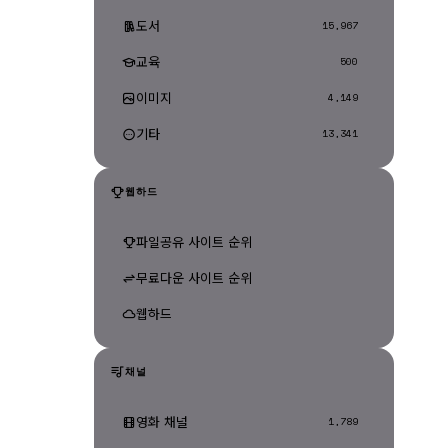
도서
15,967
교육
500
이미지
4,149
기타
13,341
웹하드
파일공유 사이트 순위
무료다운 사이트 순위
웹하드
채널
영화 채널
1,789