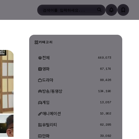
검색
카테고리
전체
449,073
영화
67,174
드라마
88,426
방송/동영상
134,190
게임
13,057
애니메이션
10,902
유틸리티
62,285
만화
39,082