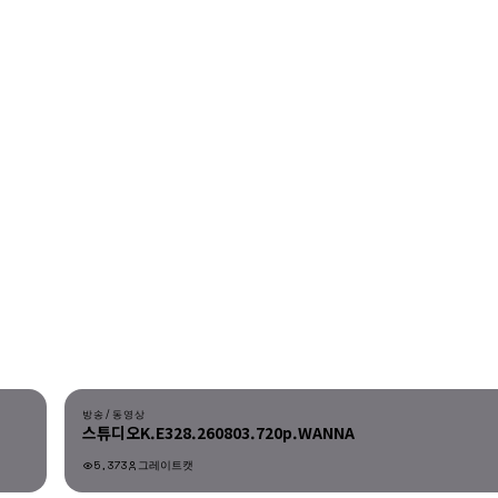
다운로드
방송/동영상
스튜디오K.E328.260803.720p.WANNA
5,373
그레이트캣