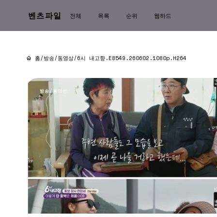
벤츠파일
전체
목록
순위
웹하드
홈
/
방송/동영상
/
6시 내고향.E8549.260602.1080p.H264
방송/동영상