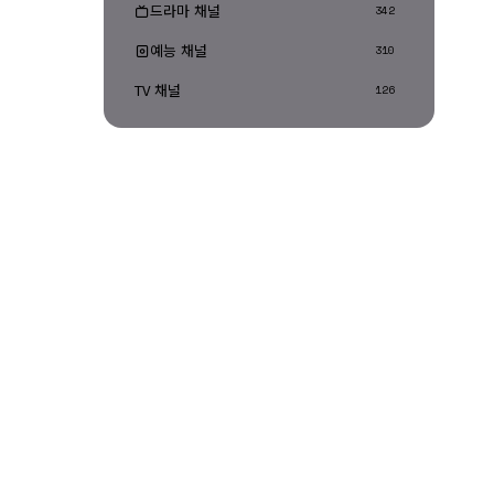
드라마 채널
342
예능 채널
310
TV 채널
126