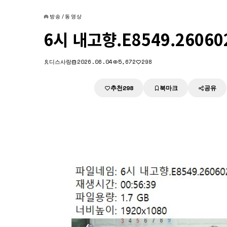
방송/동영상
6시 내고향.E8549.26060
디스사랑
2026.06.04
5,672
298
추천
북마크
공유
다운로드
298