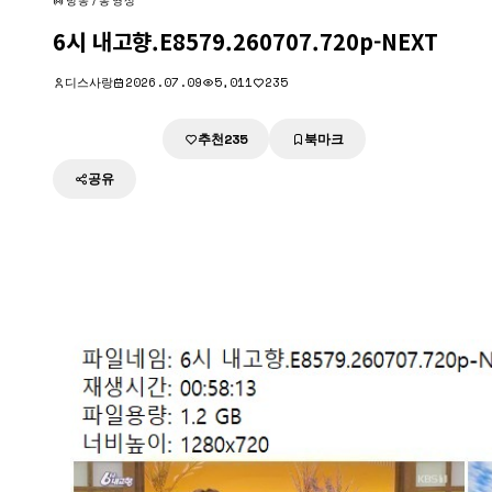
방송/동영상
6시 내고향.E8579.260707.720p-NEXT
디스사랑
2026.07.09
5,011
235
추천
북마크
다운로드
235
공유