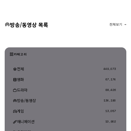
댓글 등록
방송/동영상 목록
전체보기 →
카테고리
전체
449,073
영화
67,174
드라마
88,426
방송/동영상
134,190
게임
13,057
애니메이션
10,902