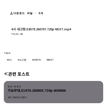
다운로드 파일 · 1개
6시 내고향.E8579.260707.720p-NEXT.mp4
다운로드
FILE
1.2G
TAGS
#6시
#내고향
#E8579
#NEXT
관련 포스트
방송/동영상
방송/동영상
가요무대.E1970.260803.720p.WANNA
5,882
다판다
방송/동영상