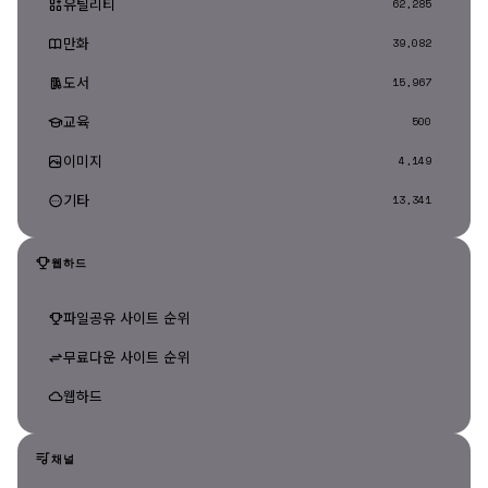
유틸리티
62,285
만화
39,082
도서
15,967
교육
500
이미지
4,149
기타
13,341
웹하드
파일공유 사이트 순위
무료다운 사이트 순위
웹하드
채널