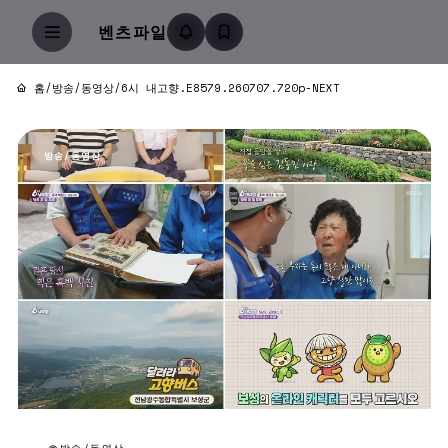
벤츠파일
홈
/
방송/동영상
/
6시 내고향.E8579.260707.720p-NEXT
방송/동영상