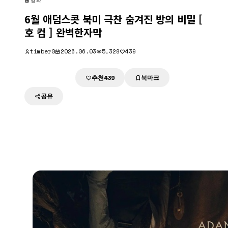
영화
6월 애덤스콧 북미 극찬 숨겨진 방의 비밀 [
호 컴 ] 완벽한자막
timber0
2026.06.03
5,328
439
추천
북마크
다운로드
439
공유