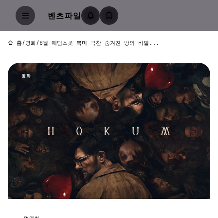
벤츠파일
홈
/
영화
/
6월 애덤스콧 북미 극찬 숨겨진 방의 비밀...
영화