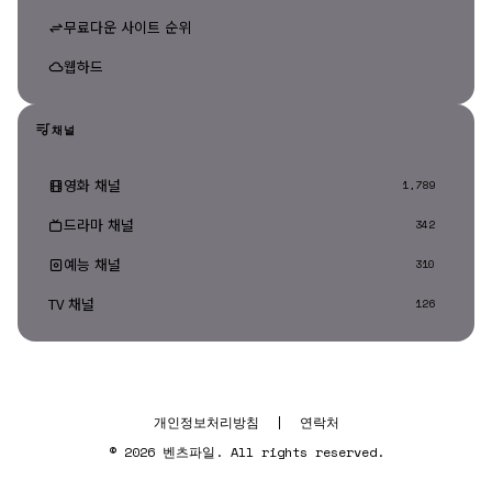
무료다운 사이트 순위
웹하드
채널
영화 채널
1,789
드라마 채널
342
예능 채널
310
TV 채널
126
개인정보처리방침
|
연락처
© 2026 벤츠파일. All rights reserved.