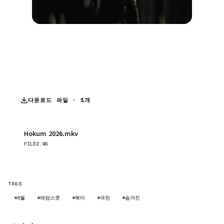
다운로드 파일 · 1개
Hokum 2026.mkv
다운로드
FILE
2.9G
TAGS
#6월
#애덤스콧
#북미
#극찬
#숨겨진