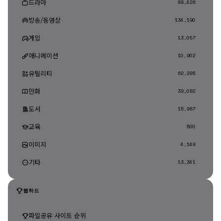
드라마
88,426
방송/동영상
134,190
게임
13,057
애니메이션
10,902
유틸리티
62,285
만화
39,082
도서
15,967
교육
500
이미지
4,149
기타
13,341
웹하드
파일공유 사이트 순위