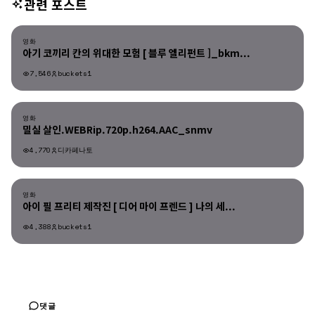
관련 포스트
영화
영화
아기 코끼리 칸의 위대한 모험 [ 블루 엘리펀트 ]_bkm...
7,546
buckets1
영화
영화
밀실 살인.WEBRip.720p.h264.AAC_snmv
4,770
디카페나토
영화
영화
아이 필 프리티 제작진 [ 디어 마이 프렌드 ] 나의 세...
4,388
buckets1
댓글