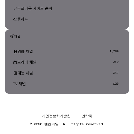
무료다운 사이트 순위
웹하드
채널
영화 채널
1,789
드라마 채널
342
예능 채널
310
TV 채널
126
개인정보처리방침
|
연락처
© 2026 벤츠파일. All rights reserved.