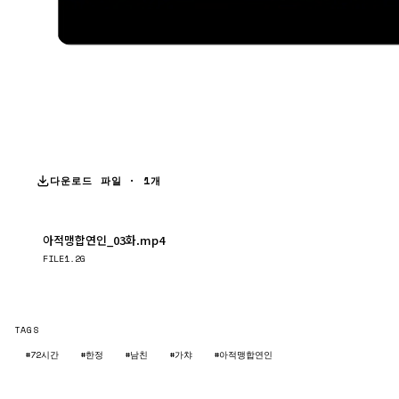
다운로드 파일 · 1개
아적맹합연인_03화.mp4
다운로드
FILE
1.2G
TAGS
#72시간
#한정
#남친
#가챠
#아적맹합연인