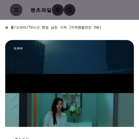
벤츠파일
홈
/
드라마
/
72시간 한정 남친 가챠 [아적맹합연인 3화]
드라마