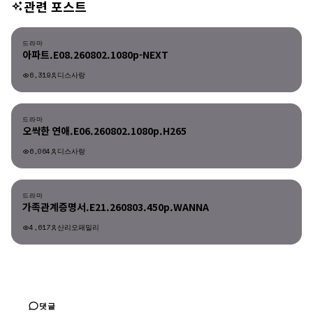
관련 포스트
드라마
드라마
아파트.E08.260802.1080p-NEXT
6,319
디스사랑
드라마
드라마
오싹한 연애.E06.260802.1080p.H265
6,064
디스사랑
드라마
드라마
가족관계증명서.E21.260803.450p.WANNA
4,617
산리오패밀리
댓글