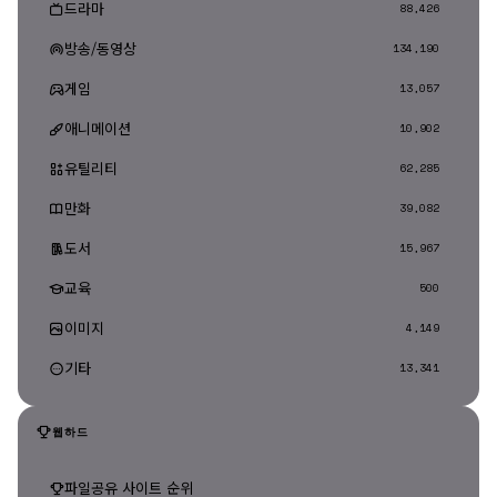
드라마
88,426
방송/동영상
134,190
게임
13,057
애니메이션
10,902
유틸리티
62,285
만화
39,082
도서
15,967
교육
500
이미지
4,149
기타
13,341
웹하드
파일공유 사이트 순위