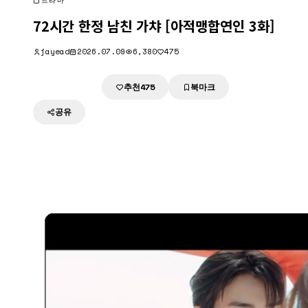
드라마
72시간 한정 남친 가챠 [아적맹합연인 3화]
jayead
2026.07.09
6,380
475
추천
북마크
다운로드
475
공유