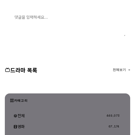
댓글 입력
댓글 등록
드라마 목록
전체보기 →
카테고리
전체
449,073
영화
67,174