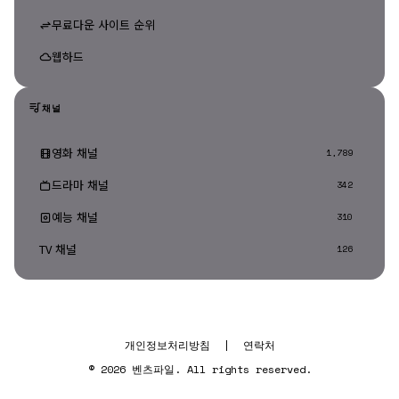
무료다운 사이트 순위
웹하드
채널
영화 채널
1,789
드라마 채널
342
예능 채널
310
TV 채널
126
개인정보처리방침
|
연락처
© 2026 벤츠파일. All rights reserved.