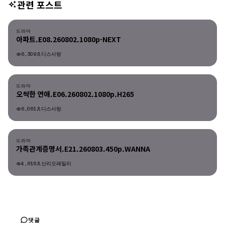
관련 포스트
드라마
드라마
아파트.E08.260802.1080p-NEXT
6,309
디스사랑
드라마
드라마
오싹한 연애.E06.260802.1080p.H265
6,061
디스사랑
드라마
드라마
가족관계증명서.E21.260803.450p.WANNA
4,616
산리오패밀리
댓글