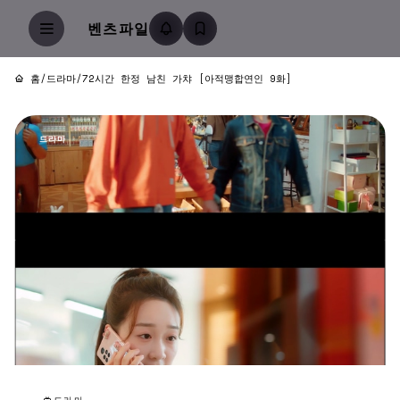
벤츠파일
홈
/
드라마
/
72시간 한정 남친 가챠 [아적맹합연인 9화]
드라마