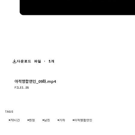
다운로드 파일 · 1개
아적맹합연인_09화.mp4
다운로드
FILE
1.2G
TAGS
#72시간
#한정
#남친
#가챠
#아적맹합연인