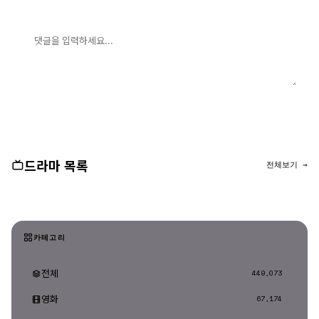
댓글 입력
댓글 등록
드라마 목록
전체보기 →
카테고리
전체
449,073
영화
67,174