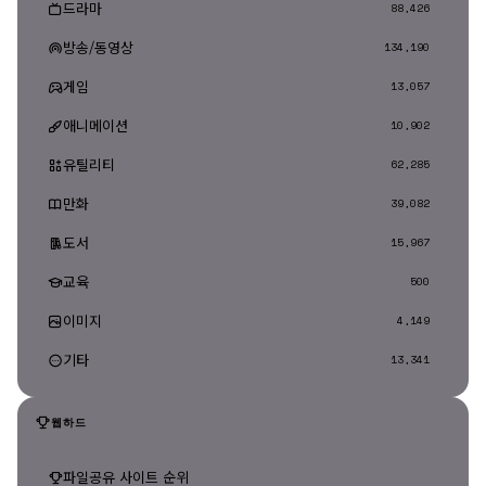
드라마
88,426
방송/동영상
134,190
게임
13,057
애니메이션
10,902
유틸리티
62,285
만화
39,082
도서
15,967
교육
500
이미지
4,149
기타
13,341
웹하드
파일공유 사이트 순위