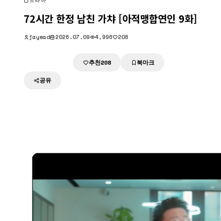
드라마
72시간 한정 남친 가챠 [아적맹합연인 9화]
jayead
2026.07.09
4,996
208
추천
북마크
다운로드
208
공유