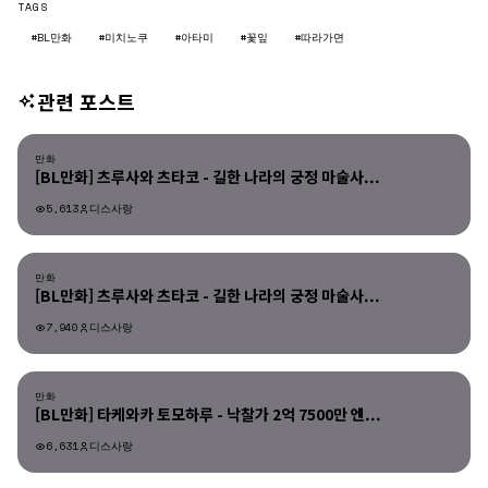
TAGS
#BL만화
#미치노쿠
#아타미
#꽃잎
#따라가면
관련 포스트
만화
만화
[BL만화] 츠루사와 츠타코 - 길한 나라의 궁정 마술사...
5,613
디스사랑
만화
만화
[BL만화] 츠루사와 츠타코 - 길한 나라의 궁정 마술사...
7,940
디스사랑
만화
만화
[BL만화] 타케와카 토모하루 - 낙찰가 2억 7500만 엔...
6,631
디스사랑