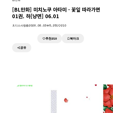
만화
[BL만화] 미치노쿠 아타미 - 꽃잎 따라가면
01권. 하[냥면] 06.01
디스사랑
2026.06.03
5,251
210
추천
북마크
다운로드
210
공유