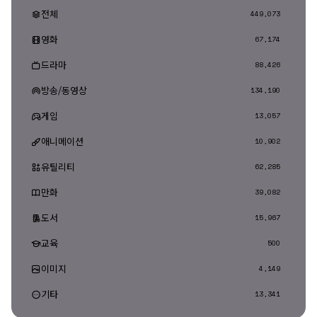
전체
449,073
영화
67,174
드라마
88,426
방송/동영상
134,190
게임
13,057
애니메이션
10,902
유틸리티
62,285
만화
39,082
도서
15,967
교육
500
이미지
4,149
기타
13,341