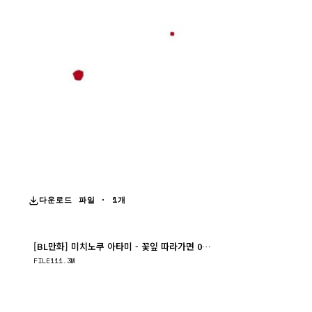
다운로드 파일 · 1개
[BL만화] 미치노쿠 아타미 - 꽃잎 따라가면 01권. 하[냥면]
다운로드
FILE
111.3M