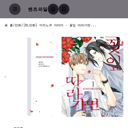
벤츠파일
홈
/
만화
/
[BL만화] 미치노쿠 아타미 - 꽃잎 따라가면...
만화