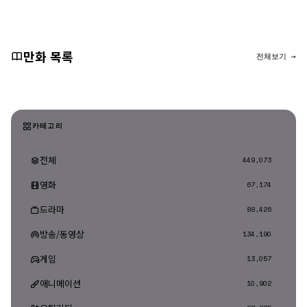
댓글 등록
만화 목록
전체보기 →
카테고리
전체
449,073
영화
67,174
드라마
88,426
방송/동영상
134,190
게임
13,057
애니메이션
10,902