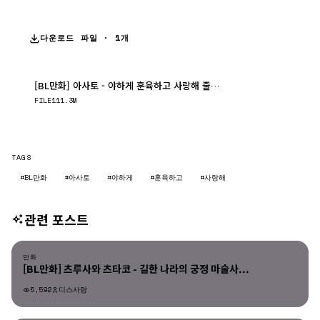
다운로드 파일 · 1개
[BL만화] 아사토 - 야하게 훈육하고 사랑해 줄게 -Dom-Sub 유니버스 02권
다운로드
FILE
111.3M
TAGS
#BL만화
#아사토
#야하게
#훈육하고
#사랑해
관련 포스트
만화
만화
[BL만화] 츠루사와 츠타코 - 길한 나라의 궁정 마술사...
5,592
디스사랑
만화