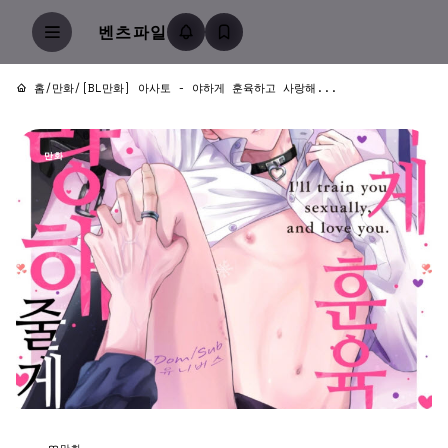
벤츠파일
홈
/
만화
/
[BL만화] 아사토 - 야하게 훈육하고 사랑해...
만화