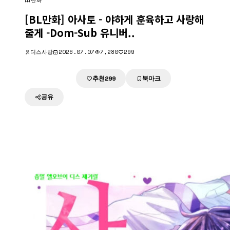
만화
[BL만화] 아사토 - 야하게 훈육하고 사랑해
줄게 -Dom-Sub 유니버..
디스사랑
2026.07.07
7,280
299
추천
북마크
다운로드
299
공유