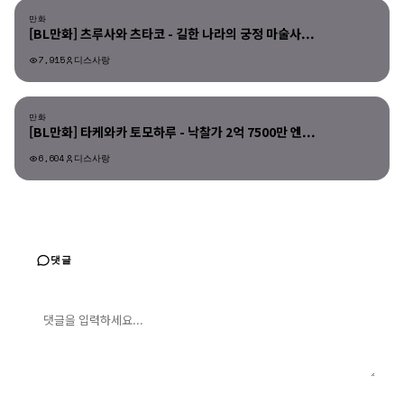
만화
[BL만화] 츠루사와 츠타코 - 길한 나라의 궁정 마술사...
7,915
디스사랑
만화
만화
[BL만화] 타케와카 토모하루 - 낙찰가 2억 7500만 엔...
6,604
디스사랑
댓글
댓글 입력