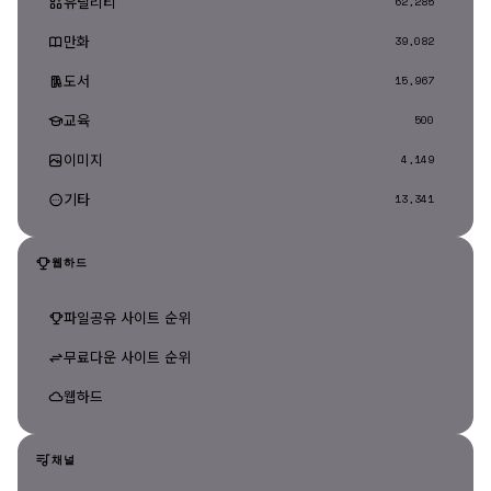
유틸리티
62,285
만화
39,082
도서
15,967
교육
500
이미지
4,149
기타
13,341
웹하드
파일공유 사이트 순위
무료다운 사이트 순위
웹하드
채널