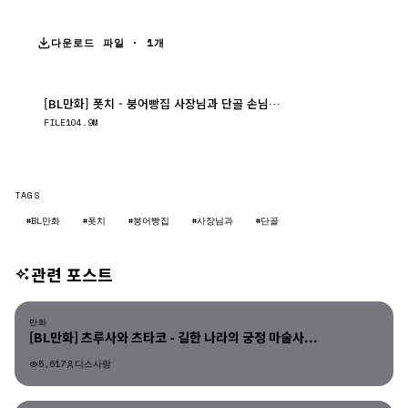
다운로드 파일 · 1개
[BL만화] 폿치 - 붕어빵집 사장님과 단골 손님+외전
다운로드
FILE
104.9M
TAGS
#BL만화
#폿치
#붕어빵집
#사장님과
#단골
관련 포스트
만화
만화
[BL만화] 츠루사와 츠타코 - 길한 나라의 궁정 마술사...
5,617
디스사랑
만화