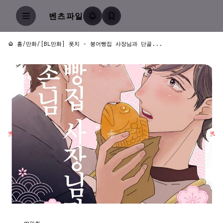
벤츠파일
홈
/
만화
/
[BL만화] 폿치 - 붕어빵집 사장님과 단골...
만화