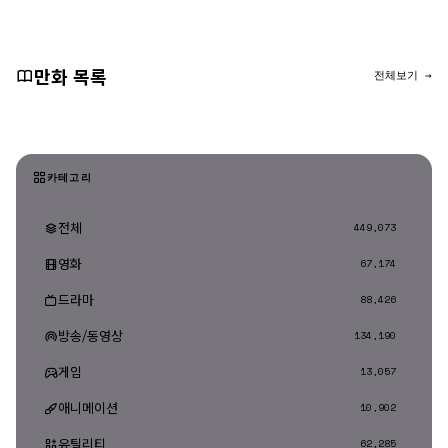
만화 목록
전체보기 →
카테고리
전체
449,073
영화
67,174
드라마
88,426
방송/동영상
134,190
게임
13,057
애니메이션
10,902
유틸리티
62,285