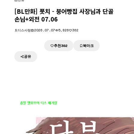
만화
[BL만화] 폿치 - 붕어빵집 사장님과 단골
손님+외전 07.06
디스사랑
2026.07.07
5,826
362
추천
북마크
다운로드
362
공유