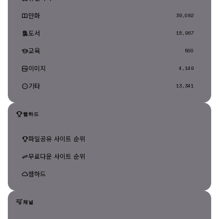
만화
39,082
도서
15,967
교육
500
이미지
4,149
기타
13,341
웹하드
파일공유 사이트 순위
무료다운 사이트 순위
웹하드
채널