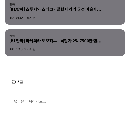
만화
[BL만화] 츠루사와 츠타코 - 길한 나라의 궁정 마술사...
7,943
디스사랑
만화
만화
[BL만화] 타케와카 토모하루 - 낙찰가 2억 7500만 엔...
6,635
디스사랑
댓글
댓글 입력
댓글 등록