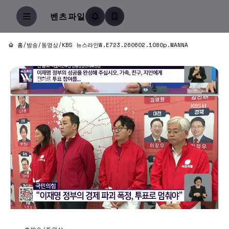
벤츠파일
홈
/
방송/동영상
/
KBS 뉴스라인W.E723.260602.1080p.WANNA
방송/동영상