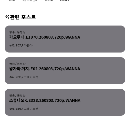
관련 포스트
방송/동영상
방송/동영상
가요무대.E1970.260803.720p.WANNA
5,857
다판다
방송/동영상
방송/동영상
왕자와 거지.E02.260803.720p.WANNA
4,932
그레이트캣
방송/동영상
방송/동영상
스튜디오K.E328.260803.720p.WANNA
5,346
그레이트캣