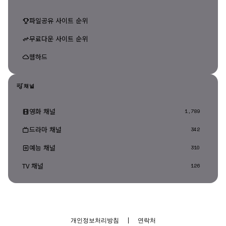
파일공유 사이트 순위
무료다운 사이트 순위
웹하드
채널
영화 채널
1,789
드라마 채널
342
예능 채널
310
TV 채널
126
개인정보처리방침
|
연락처