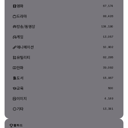
영화
67,174
드라마
88,426
방송/동영상
134,190
게임
13,057
애니메이션
10,902
유틸리티
62,285
만화
39,082
도서
15,967
교육
500
이미지
4,149
기타
13,341
웹하드