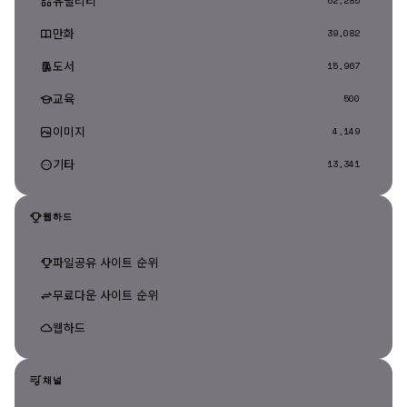
유틸리티
62,285
만화
39,082
도서
15,967
교육
500
이미지
4,149
기타
13,341
웹하드
파일공유 사이트 순위
무료다운 사이트 순위
웹하드
채널