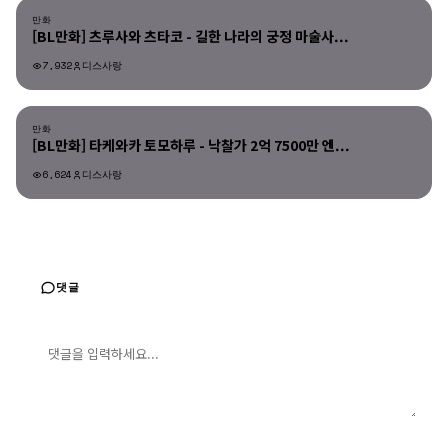
만화
[BL만화] 츠루사와 츠타코 - 길한 나라의 궁정 마술사...
7,932
디스사랑
만화
만화
[BL만화] 타케와카 토모하루 - 낙찰가 2억 7500만 엔...
6,624
디스사랑
댓글
댓글 입력