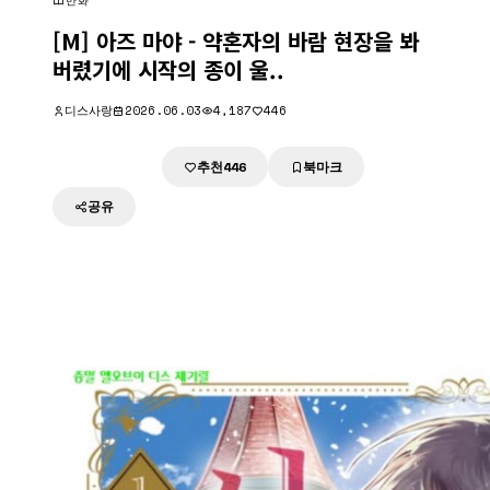
만화
[M] 아즈 마야 - 약혼자의 바람 현장을 봐
버렸기에 시작의 종이 울..
디스사랑
2026.06.03
4,187
446
추천
북마크
다운로드
446
공유