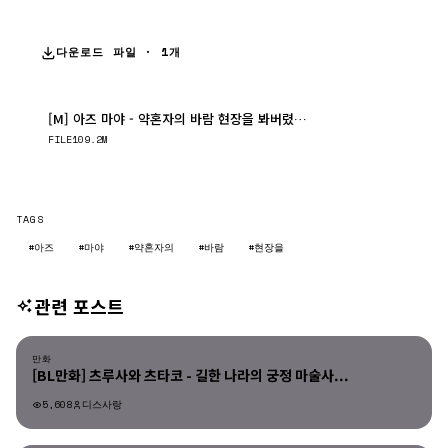
다운로드 파일 · 1개
[M] 아즈 마야 - 약혼자의 바람 현장을 봐버렸기에 시작의 종이 울렸습니..
다운로드
FILE
109.2M
TAGS
#아즈
#마야
#약혼자의
#바람
#현장을
관련 포스트
만화
만화
[BL만화] 츠루사와 츠타코 - 길한 나라의 궁정 마술사...
5,608
디스사랑
만화