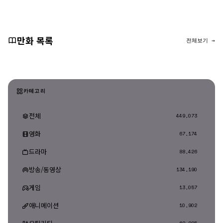
댓글 등록
만화 목록
전체보기 →
카테고리
전체
449,073
영화
67,174
드라마
88,426
방송/동영상
134,190
게임
13,057
애니메이션
10,902