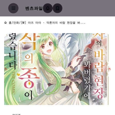
벤츠파일
홈
/
만화
/
[M] 아즈 마야 - 약혼자의 바람 현장을 봐...
만화