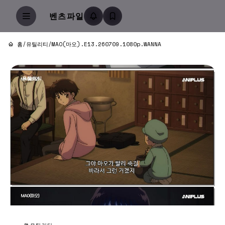
벤츠파일
홈
/
유틸리티
/
MAO(마오).E13.260709.1080p.WANNA
유틸리티