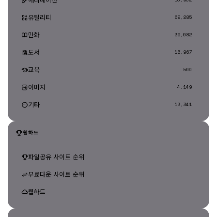
유틸리티
62,285
만화
39,082
도서
15,967
교육
500
이미지
4,149
기타
13,341
웹하드
파일공유 사이트 순위
무료다운 사이트 순위
웹하드