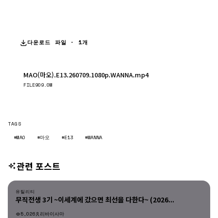
다운로드 파일 · 1개
MAO(마오).E13.260709.1080p.WANNA.mp4
다운로드
FILE
909.0M
TAGS
#MAO
#마오
#E13
#WANNA
관련 포스트
유틸리티
유틸리티
무직전생 3기 ~이세계에 갔으면 최선을 다한다~ (2026...
5,026
리바이사마