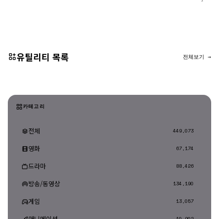
댓글 등록
유틸리티 목록
전체보기 →
카테고리
전체
449,073
영화
67,174
드라마
88,426
방송/동영상
134,190
게임
13,057
애니메이션
10,902