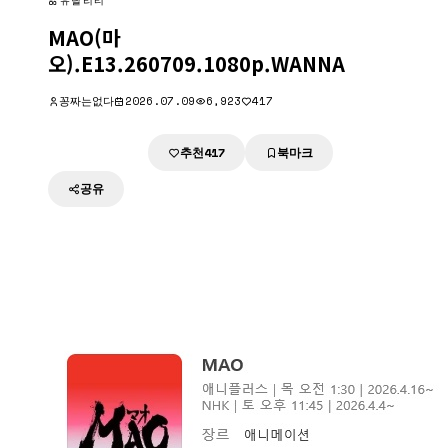
유틸리티
MAO(마
오).E13.260709.1080p.WANNA
꽁짜는없다
2026.07.09
6,923
417
추천
북마크
다운로드
417
공유