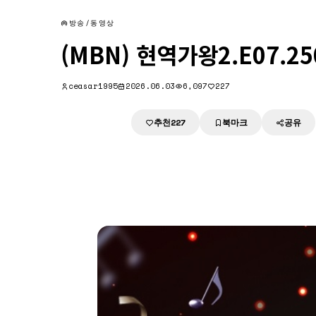
방송/동영상
(MBN) 현역가왕2.E07.25
ceasar1995
2026.06.03
6,097
227
추천
북마크
공유
다운로드
227