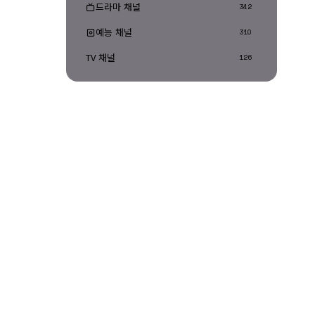
드라마 채널
342
예능 채널
310
TV 채널
126