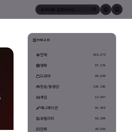
검색
카테고리
전체
449,073
영화
67,174
드라마
88,426
방송/동영상
134,190
게임
13,057
애니메이션
10,902
유틸리티
62,285
만화
39,082