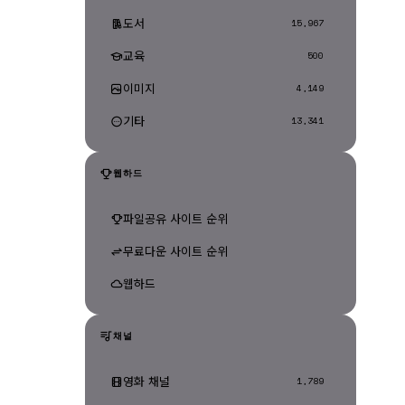
도서
15,967
교육
500
이미지
4,149
기타
13,341
웹하드
파일공유 사이트 순위
무료다운 사이트 순위
웹하드
채널
영화 채널
1,789