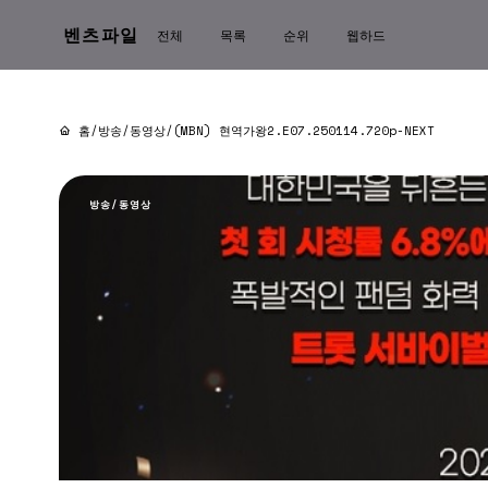
벤츠파일
전체
목록
순위
웹하드
홈
/
방송/동영상
/
(MBN) 현역가왕2.E07.250114.720p-NEXT
방송/동영상