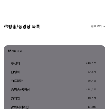
댓글 등록
방송/동영상 목록
전체보기 →
카테고리
전체
449,073
영화
67,174
드라마
88,426
방송/동영상
134,190
게임
13,057
애니메이션
10,902