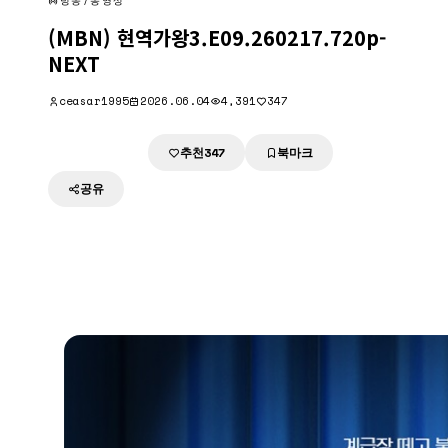
방송/동영상
(MBN) 현역가왕3.E09.260217.720p-
NEXT
ceasar1995
2026.06.04
4,391
347
추천
북마크
다운로드
347
공유