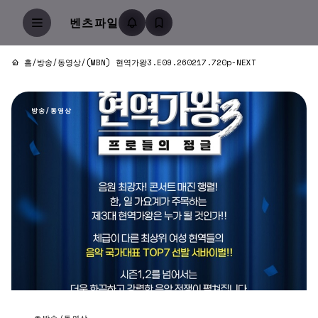
벤츠파일
홈
/
방송/동영상
/
(MBN) 현역가왕3.E09.260217.720p-NEXT
방송/동영상