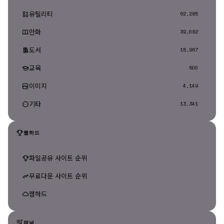
유틸리티
62,285
만화
39,082
도서
15,967
교육
500
이미지
4,149
기타
13,341
웹하드
파일공유 사이트 순위
무료다운 사이트 순위
웹하드
채널