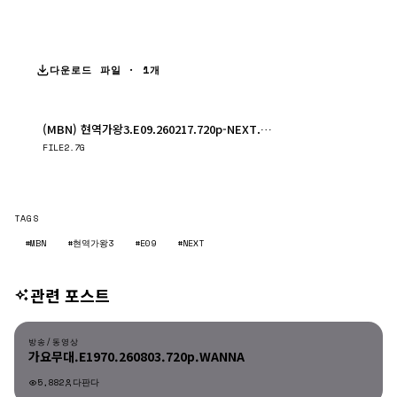
다운로드 파일 · 1개
(MBN) 현역가왕3.E09.260217.720p-NEXT.mp4
다운로드
FILE
2.7G
TAGS
#MBN
#현역가왕3
#E09
#NEXT
관련 포스트
방송/동영상
방송/동영상
가요무대.E1970.260803.720p.WANNA
5,882
다판다