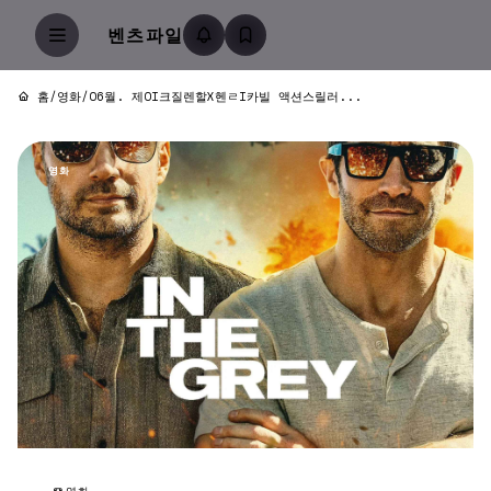
벤츠파일
홈
/
영화
/
O6월. 제OI크질렌할X헨ㄹI카빌 액션스릴러...
영화