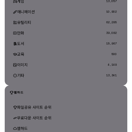
게임
13,057
애니메이션
10,902
유틸리티
62,285
만화
39,082
도서
15,967
교육
500
이미지
4,149
기타
13,341
웹하드
파일공유 사이트 순위
무료다운 사이트 순위
웹하드