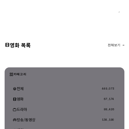
댓글 등록
영화 목록
전체보기 →
카테고리
전체
449,073
영화
67,174
드라마
88,426
방송/동영상
134,190