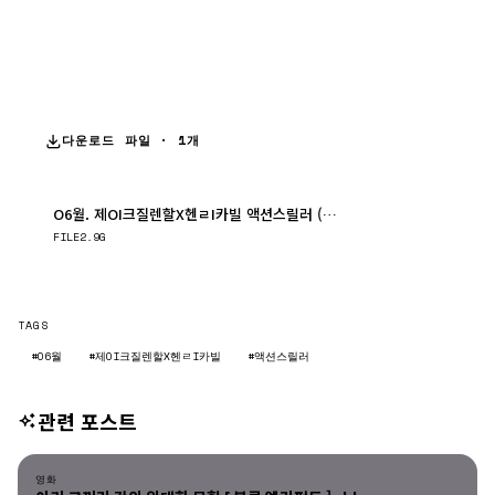
다운로드 파일 · 1개
O6월. 제OI크질렌할X헨ㄹI카빌 액션스릴러 (( _ 탈 출 _ )) 1080P 완벽자막
다운로드
FILE
2.9G
TAGS
#O6월
#제OI크질렌할X헨ㄹI카빌
#액션스릴러
관련 포스트
영화
영화