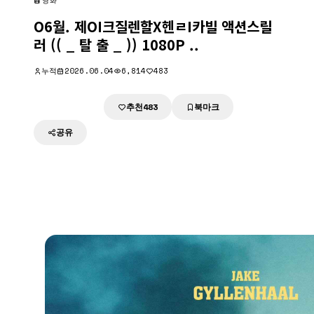
영화
O6월. 제OI크질렌할X헨ㄹI카빌 액션스릴
러 (( _ 탈 출 _ )) 1080P ..
누적
2026.06.04
6,814
483
추천
북마크
다운로드
483
공유