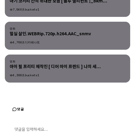
아기 코끼리 칸의 위대한 모험 [ 블루 엘리펀트 ]_bkm...
7,546
buckets1
영화
영화
밀실 살인.WEBRip.720p.h264.AAC_snmv
4,768
디카페나토
영화
영화
아이 필 프리티 제작진 [ 디어 마이 프렌드 ] 나의 세...
4,388
buckets1
댓글
댓글 입력