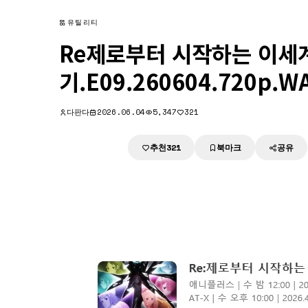
유틸리티
Re제로부터 시작하는 이세계
기.E09.260604.720p.W
다판다
2026.06.04
5,347
321
추천
북마크
공유
다운로드
321