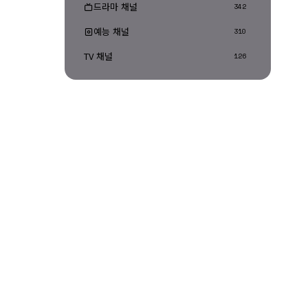
드라마 채널
342
예능 채널
310
TV 채널
126