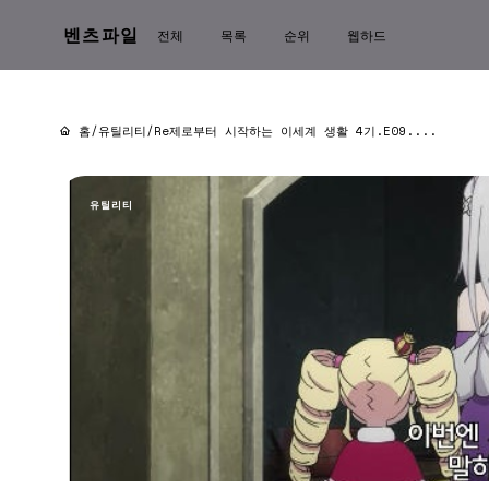
벤츠파일
전체
목록
순위
웹하드
홈
/
유틸리티
/
Re제로부터 시작하는 이세계 생활 4기.E09....
유틸리티