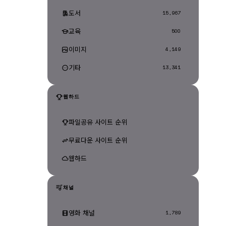
도서
15,967
교육
500
이미지
4,149
기타
13,341
웹하드
파일공유 사이트 순위
무료다운 사이트 순위
웹하드
채널
영화 채널
1,789