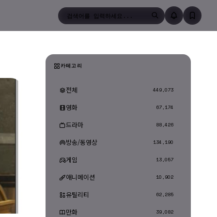
검색
카테고리
전체
449,073
영화
67,174
드라마
88,426
방송/동영상
134,190
게임
13,057
애니메이션
10,902
유틸리티
62,285
만화
39,082