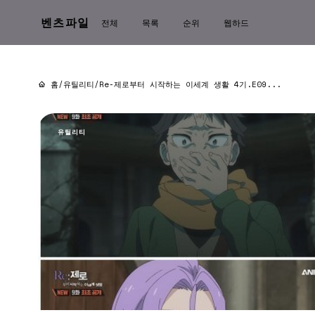
벤츠파일
전체
목록
순위
웹하드
홈
/
유틸리티
/
Re-제로부터 시작하는 이세계 생활 4기.E09...
유틸리티