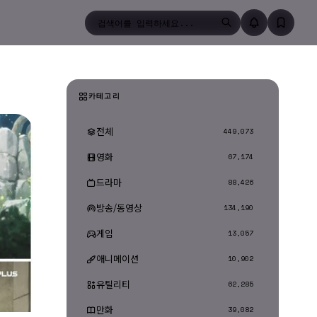
검색
카테고리
전체
449,073
영화
67,174
드라마
88,426
방송/동영상
134,190
게임
13,057
애니메이션
10,902
유틸리티
62,285
만화
39,082