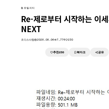
유틸리티
Re-제로부터 시작하는 이세계 
NEXT
디스사랑
2026.06.04
7,774
230
추천
북마크
공유
다운로드
230