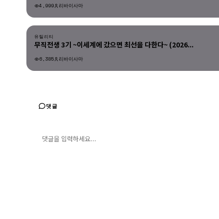
4,999
리바이사마
유틸리티
유틸리티
무직전생 3기 ~이세계에 갔으면 최선을 다한다~ (2026...
6,385
리바이사마
유틸리티
댓글
댓글 입력
댓글 등록