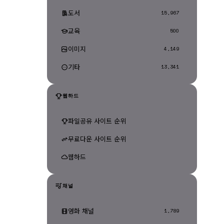
도서
15,967
교육
500
이미지
4,149
기타
13,341
웹하드
파일공유 사이트 순위
무료다운 사이트 순위
웹하드
채널
영화 채널
1,789