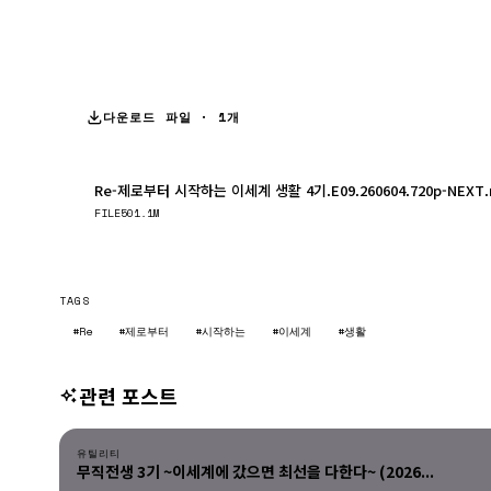
다운로드 파일 · 1개
Re-제로부터 시작하는 이세계 생활 4기.E09.260604.720p-NEXT
FILE
501.1M
TAGS
#Re
#제로부터
#시작하는
#이세계
#생활
관련 포스트
유틸리티
유틸리티
무직전생 3기 ~이세계에 갔으면 최선을 다한다~ (2026...