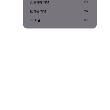
드라마 채널
342
예능 채널
310
TV 채널
126