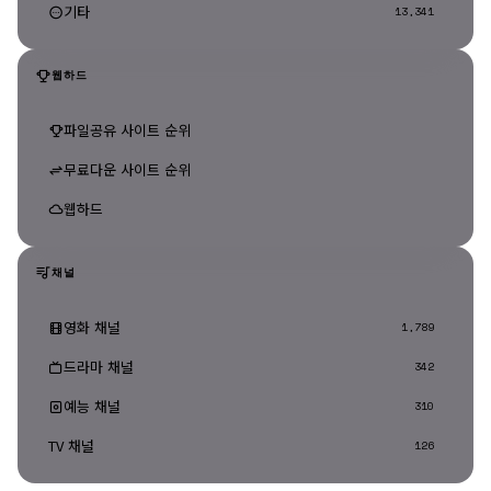
기타
13,341
웹하드
파일공유 사이트 순위
무료다운 사이트 순위
웹하드
채널
영화 채널
1,789
드라마 채널
342
예능 채널
310
TV 채널
126