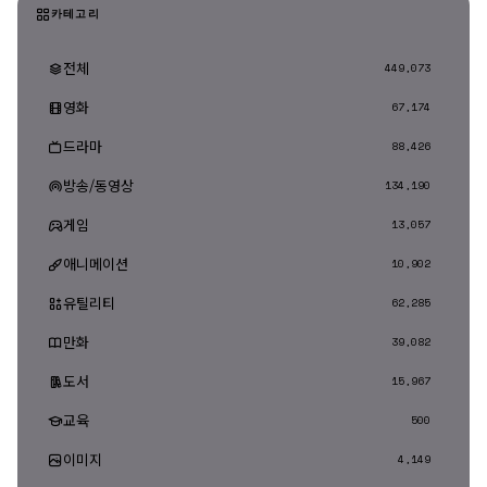
카테고리
전체
449,073
영화
67,174
드라마
88,426
방송/동영상
134,190
게임
13,057
애니메이션
10,902
유틸리티
62,285
만화
39,082
도서
15,967
교육
500
이미지
4,149