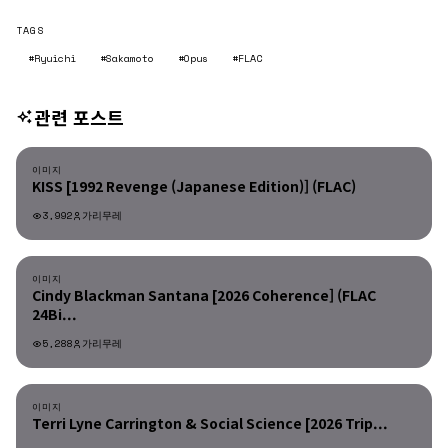
TAGS
#Ryuichi
#Sakamoto
#Opus
#FLAC
관련 포스트
이미지
이미지
KISS [1992 Revenge (Japanese Edition)] (FLAC)
3,992
가리무레
이미지
이미지
Cindy Blackman Santana [2026 Coherence] (FLAC
24Bi...
5,288
가리무레
이미지
이미지
Terri Lyne Carrington & Social Science [2026 Trip...