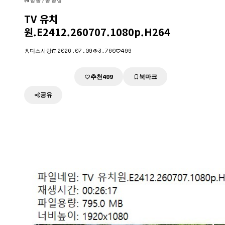
방송/동영상
TV 유치
원.E2412.260707.1080p.H264
디스사랑
2026.07.09
3,760
499
추천
북마크
다운로드
499
공유