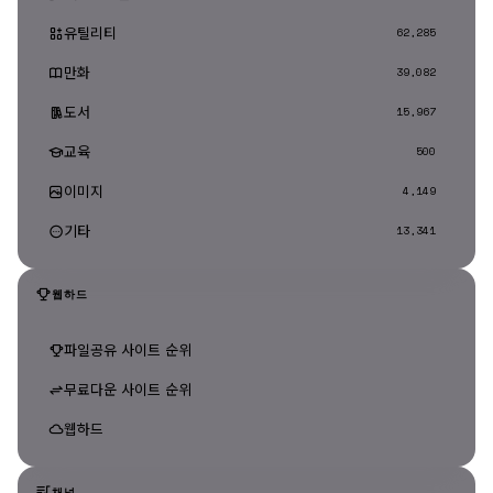
유틸리티
62,285
만화
39,082
도서
15,967
교육
500
이미지
4,149
기타
13,341
웹하드
파일공유 사이트 순위
무료다운 사이트 순위
웹하드
채널