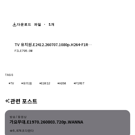
다운로드 파일 · 1개
TV 유치원.E2412.260707.1080p.H264-F1RST.mp4
다운로드
FILE
795.0M
TAGS
#TV
#유치원
#E2412
#H264
#F1RST
관련 포스트
방송/동영상
방송/동영상
가요무대.E1970.260803.720p.WANNA
5,874
다판다