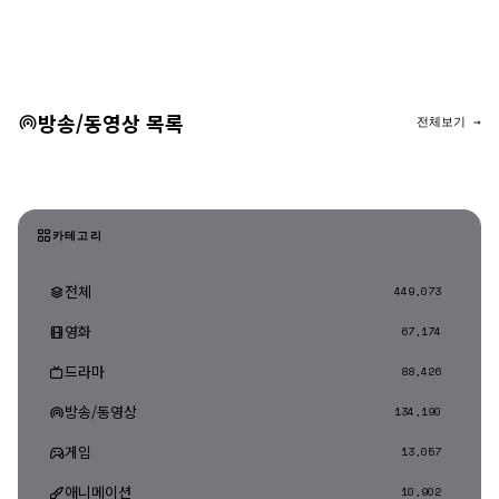
댓글 등록
방송/동영상 목록
전체보기 →
카테고리
전체
449,073
영화
67,174
드라마
88,426
방송/동영상
134,190
게임
13,057
애니메이션
10,902