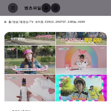
벤츠파일
홈
/
방송/동영상
/
TV 유치원.E2412.260707.1080p.H264
방송/동영상