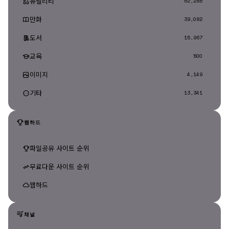
유틸리티
62,285
만화
39,082
도서
15,967
교육
500
이미지
4,149
기타
13,341
웹하드
파일공유 사이트 순위
무료다운 사이트 순위
웹하드
채널