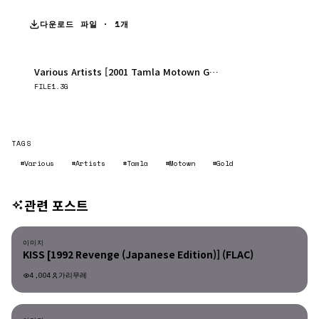
다운로드 파일 · 1개
Various Artists [2001 Tamla Motown Gold (3CD)] (FLAC).zip
다운로드
FILE
1.3G
TAGS
#Various
#Artists
#Tamla
#Motown
#Gold
관련 포스트
이미지
이미지
KISS [1992 Revenge (Japanese Edition)] (FLAC)
4,004
가리무레
이미지