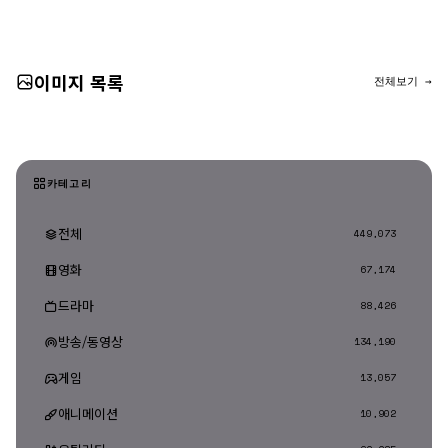
댓글 등록
이미지 목록
전체보기 →
카테고리
전체
449,073
영화
67,174
드라마
88,426
방송/동영상
134,190
게임
13,057
애니메이션
10,902