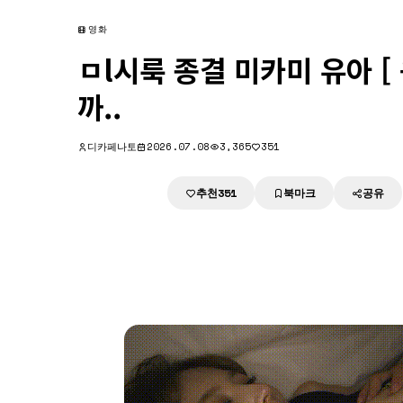
영화
ㅁl시룩 종결 미카미 유아 [
까..
디카페나토
2026.07.08
3,365
351
추천
북마크
공유
다운로드
351