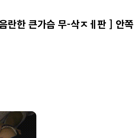
 음란한 큰가슴 무-삭ㅈㅔ판 ] 안쪽