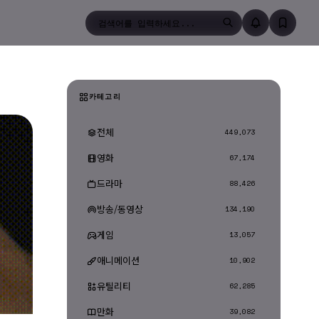
검색
카테고리
전체
449,073
영화
67,174
드라마
88,426
방송/동영상
134,190
게임
13,057
애니메이션
10,902
유틸리티
62,285
만화
39,082