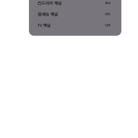
드라마 채널
342
예능 채널
310
TV 채널
126