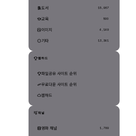
도서
15,967
교육
500
이미지
4,149
기타
13,341
웹하드
파일공유 사이트 순위
무료다운 사이트 순위
웹하드
채널
영화 채널
1,789