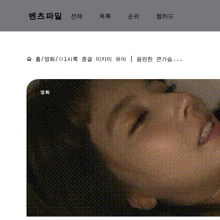
벤츠파일
전체
목록
순위
웹하드
홈
/
영화
/
ㅁl시룩 종결 미카미 유아 [ 음란한 큰가슴...
영화