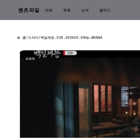
벤츠파일
전체
목록
순위
웹하드
홈
/
드라마
/
백일제등.E06.260603.450p.WANNA
드라마