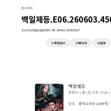
드라마
백일제등.E06.260603.4
산리오패밀리
2026.06.04
6,425
217
추천
북마크
공유
다운로드
217