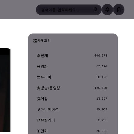
검색
카테고리
전체
449,073
영화
67,174
드라마
88,426
방송/동영상
134,190
게임
13,057
애니메이션
10,902
유틸리티
62,285
만화
39,082