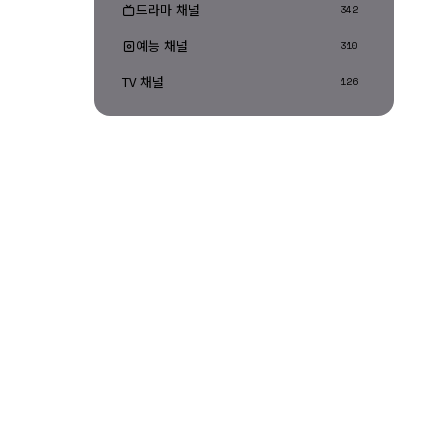
드라마 채널
342
예능 채널
310
TV 채널
126