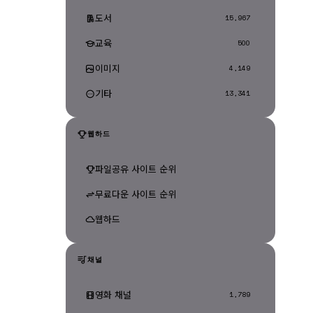
도서
15,967
교육
500
이미지
4,149
기타
13,341
웹하드
파일공유 사이트 순위
무료다운 사이트 순위
웹하드
채널
영화 채널
1,789